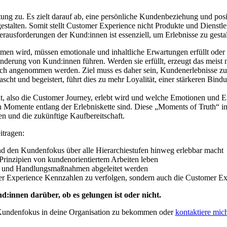
zu. Es zielt darauf ab, eine persönliche Kundenbeziehung und posit
stalten. Somit stellt Customer Experience nicht Produkte und Dienst
usforderungen der Kund:innen ist essenziell, um Erlebnisse zu gestalt
men wird, müssen emotionale und inhaltliche Erwartungen erfüllt ode
derung von Kund:innen führen. Werden sie erfüllt, erzeugt das meist n
lich angenommen werden. Ziel muss es daher sein, Kundenerlebnisse zu 
scht und begeistert, führt dies zu mehr Loyalität, einer stärkeren Bi
ht, also die Customer Journey, erlebt wird und welche Emotionen und 
 Momente entlang der Erlebniskette sind. Diese „Moments of Truth“ in 
 und die zukünftige Kaufbereitschaft.
itragen:
und den Kundenfokus über alle Hierarchiestufen hinweg erlebbar macht
rinzipien von kundenorientiertem Arbeiten leben
st und Handlungsmaßnahmen abgeleitet werden
tomer Experience Kennzahlen zu verfolgen, sondern auch die Customer E
d:innen darüber, ob es gelungen ist oder nicht.
Kundenfokus in deine Organisation zu bekommen oder
kontaktiere mic