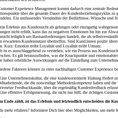
stomer Experience Management kommt dadurch eine zentrale Bedeutung 
ktionspunkte über die gesamte Dauer des Kundenbeziehungszyklus zu ge
ndelns. Ein umfassendes Verständnis der Bedürfnisse, Wünsche und Hera
ein Erlebnis aus Kundensicht als gelungen oder einzigartig wahrgenom
ungen nicht erfüllt, kann das zu negativen Emotionen bis hin zur Abwan
sicht lediglich um Basisanforderungen handelt, die als selbstverständ
n erwarteten Kundennutzen übertreffen. Sind Kund:innen positiv überra
. Kurz: Emotion treibt Loyalität und Loyalität treibt Umsatz.
b ist es ausschlaggebend zu verstehen, wie ein Prozess aus Kundensic
rschen. Es gilt herauszufinden, was die Knackpunkte und emotionalsten
ie haben erhebliche Auswirkungen auf die Einstellung zum Unternehmen
iedene Faktoren können zu einer nachhaltigen Customer Experience be
Eine Unternehmenskultur, die eine kundenorientierte Haltung fördert 
Mitarbeitende, die die notwendige Methodenkompetenz haben und die P
Vernetze Feedbackkanäle, über die regelmäßig Kundenfeedback erfas
Eine effektive Erfolgsmessung, die nicht nur hilft, die richtigen Cus
 Ende zählt, ist das Erlebnis und letztendlich entscheiden die Kun
 du mehr erfahren? Informiere Dich
hier
über Möglichkeiten, um mehr 