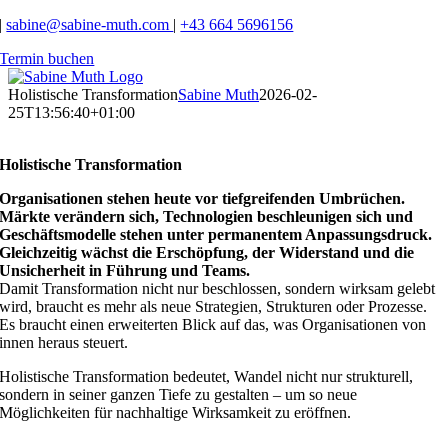
Zum
|
sabine@sabine-muth.com
|
+43 664 5696156
Inhalt
Termin buchen
springen
Holistische Transformation
Sabine Muth
2026-02-
25T13:56:40+01:00
Holistische Transformation
Organisationen stehen heute vor tiefgreifenden Umbrüchen.
Märkte verändern sich, Technologien beschleunigen sich und
Geschäftsmodelle stehen unter permanentem Anpassungsdruck.
Gleichzeitig wächst die Erschöpfung, der Widerstand und die
Unsicherheit in Führung und Teams.
Damit Transformation nicht nur beschlossen, sondern wirksam gelebt
wird, braucht es mehr als neue Strategien, Strukturen oder Prozesse.
Es braucht einen erweiterten Blick auf das, was Organisationen von
innen heraus steuert.
Holistische Transformation bedeutet, Wandel nicht nur strukturell,
sondern in seiner ganzen Tiefe zu gestalten – um so neue
Möglichkeiten für nachhaltige Wirksamkeit zu eröffnen.