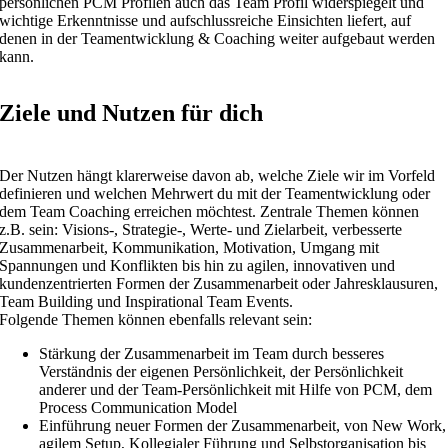
persönlichen PCM Profilen auch das Team Profil widerspiegelt und
wichtige Erkenntnisse und aufschlussreiche Einsichten liefert, auf
denen in der Teamentwicklung & Coaching weiter aufgebaut werden
kann.
Ziele und Nutzen für dich
Der Nutzen hängt klarerweise davon ab, welche Ziele wir im Vorfeld
definieren und welchen Mehrwert du mit der Teamentwicklung oder
dem Team Coaching erreichen möchtest. Zentrale Themen können
z.B. sein: Visions-, Strategie-, Werte- und Zielarbeit, verbesserte
Zusammenarbeit, Kommunikation, Motivation, Umgang mit
Spannungen und Konflikten bis hin zu agilen, innovativen und
kundenzentrierten Formen der Zusammenarbeit oder Jahresklausuren,
Team Building und Inspirational Team Events.
Folgende Themen können ebenfalls relevant sein:
Stärkung der Zusammenarbeit im Team durch besseres
Verständnis der eigenen Persönlichkeit, der Persönlichkeit
anderer und der Team-Persönlichkeit mit Hilfe von PCM, dem
Process Communication Model
Einführung neuer Formen der Zusammenarbeit, von New Work,
agilem Setup, Kollegialer Führung und Selbstorganisation bis