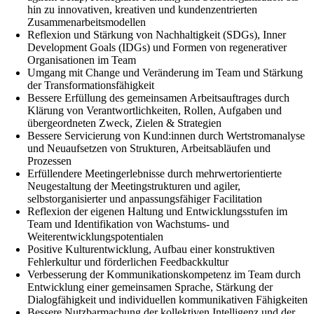
hin zu innovativen, kreativen und kundenzentrierten
Zusammenarbeitsmodellen
Reflexion und Stärkung von Nachhaltigkeit (SDGs), Inner
Development Goals (IDGs) und Formen von regenerativer
Organisationen im Team
Umgang mit Change und Veränderung im Team und Stärkung
der Transformationsfähigkeit
Bessere Erfüllung des gemeinsamen Arbeitsauftrages durch
Klärung von Verantwortlichkeiten, Rollen, Aufgaben und
übergeordneten Zweck, Zielen & Strategien
Bessere Servicierung von Kund:innen durch Wertstromanalyse
und Neuaufsetzen von Strukturen, Arbeitsabläufen und
Prozessen
Erfüllendere Meetingerlebnisse durch mehrwertorientierte
Neugestaltung der Meetingstrukturen und agiler,
selbstorganisierter und anpassungsfähiger Facilitation
Reflexion der eigenen Haltung und Entwicklungsstufen im
Team und Identifikation von Wachstums- und
Weiterentwicklungspotentialen
Positive Kulturentwicklung, Aufbau einer konstruktiven
Fehlerkultur und förderlichen Feedbackkultur
Verbesserung der Kommunikationskompetenz im Team durch
Entwicklung einer gemeinsamen Sprache, Stärkung der
Dialogfähigkeit und individuellen kommunikativen Fähigkeiten
Bessere Nutzbarmachung der kollektiven Intelligenz und der