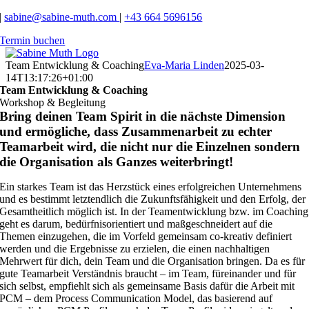
Zum
|
sabine@sabine-muth.com
|
+43 664 5696156
Inhalt
Termin buchen
springen
Team Entwicklung & Coaching
Eva-Maria Linden
2025-03-
14T13:17:26+01:00
Team Entwicklung & Coaching
Workshop & Begleitung
Bring deinen Team Spirit in die nächste Dimension
und ermögliche, dass Zusammenarbeit zu echter
Teamarbeit wird, die nicht nur die Einzelnen sondern
die Organisation als Ganzes weiterbringt!
Ein starkes Team ist das Herzstück eines erfolgreichen Unternehmens
und es bestimmt letztendlich die Zukunftsfähigkeit und den Erfolg, der
Gesamtheitlich möglich ist. In der Teamentwicklung bzw. im Coaching
geht es darum, bedürfnisorientiert und maßgeschneidert auf die
Themen einzugehen, die im Vorfeld gemeinsam co-kreativ definiert
werden und die Ergebnisse zu erzielen, die einen nachhaltigen
Mehrwert für dich, dein Team und die Organisation bringen. Da es für
gute Teamarbeit Verständnis braucht – im Team, füreinander und für
sich selbst, empfiehlt sich als gemeinsame Basis dafür die Arbeit mit
PCM – dem Process Communication Model, das basierend auf