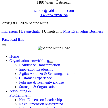
1180 Wien | Österreich
sabine@sabine-muth.com
+43 664 5696156
Copyright © 2026 Sabine Muth
|
Impressum
|
Datenschutz
|
| Umsetzung:
Miss Evangeline Business
Page load link
Home
Organisationsentwicklung
Holistische Transformation
Innovation Leadership
Agiles Arbeiten & Selbstorganisation
Customer Experience
Führung & Teamentwicklung
Strategie & Organisation
Ausbildung &
Programme
Next Dimension Leadership
Next Dimension Mastermind