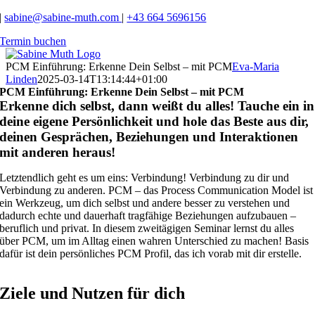
Zum
|
sabine@sabine-muth.com
|
+43 664 5696156
Inhalt
Termin buchen
springen
PCM Einführung: Erkenne Dein Selbst – mit PCM
Eva-Maria
Linden
2025-03-14T13:14:44+01:00
PCM Einführung: Erkenne Dein Selbst – mit PCM
Erkenne dich selbst, dann weißt du alles! Tauche ein in
deine eigene Persönlichkeit und hole das Beste aus dir,
deinen Gesprächen, Beziehungen und Interaktionen
mit anderen heraus!
Letztendlich geht es um eins: Verbindung! Verbindung zu dir und
Verbindung zu anderen. PCM – das Process Communication Model ist
ein Werkzeug, um dich selbst und andere besser zu verstehen und
dadurch echte und dauerhaft tragfähige Beziehungen aufzubauen –
beruflich und privat. In diesem zweitägigen Seminar lernst du alles
über PCM, um im Alltag einen wahren Unterschied zu machen! Basis
dafür ist dein persönliches PCM Profil, das ich vorab mit dir erstelle.
Ziele und Nutzen für dich